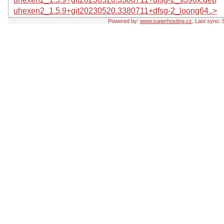
uhexen2_1.5.9+git20230520.3380711+dfsg-2_loong64..>
Powered by:
www.superhosting.cz
, Last sync: