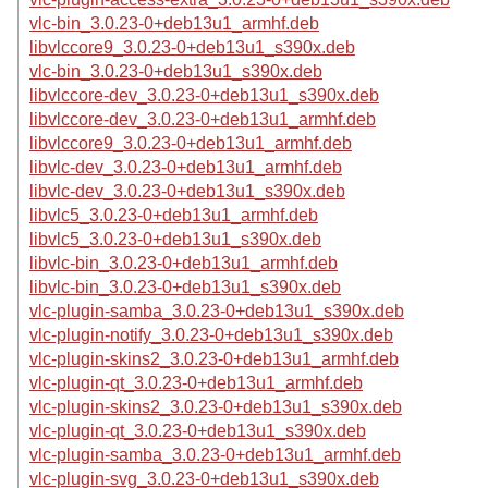
vlc-bin_3.0.23-0+deb13u1_armhf.deb
libvlccore9_3.0.23-0+deb13u1_s390x.deb
vlc-bin_3.0.23-0+deb13u1_s390x.deb
libvlccore-dev_3.0.23-0+deb13u1_s390x.deb
libvlccore-dev_3.0.23-0+deb13u1_armhf.deb
libvlccore9_3.0.23-0+deb13u1_armhf.deb
libvlc-dev_3.0.23-0+deb13u1_armhf.deb
libvlc-dev_3.0.23-0+deb13u1_s390x.deb
libvlc5_3.0.23-0+deb13u1_armhf.deb
libvlc5_3.0.23-0+deb13u1_s390x.deb
libvlc-bin_3.0.23-0+deb13u1_armhf.deb
libvlc-bin_3.0.23-0+deb13u1_s390x.deb
vlc-plugin-samba_3.0.23-0+deb13u1_s390x.deb
vlc-plugin-notify_3.0.23-0+deb13u1_s390x.deb
vlc-plugin-skins2_3.0.23-0+deb13u1_armhf.deb
vlc-plugin-qt_3.0.23-0+deb13u1_armhf.deb
vlc-plugin-skins2_3.0.23-0+deb13u1_s390x.deb
vlc-plugin-qt_3.0.23-0+deb13u1_s390x.deb
vlc-plugin-samba_3.0.23-0+deb13u1_armhf.deb
vlc-plugin-svg_3.0.23-0+deb13u1_s390x.deb