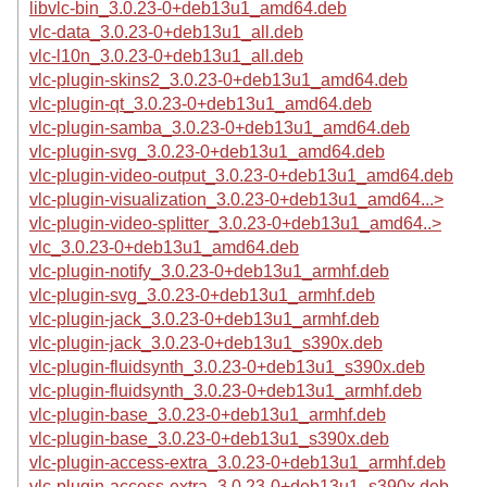
libvlc-bin_3.0.23-0+deb13u1_amd64.deb
vlc-data_3.0.23-0+deb13u1_all.deb
vlc-l10n_3.0.23-0+deb13u1_all.deb
vlc-plugin-skins2_3.0.23-0+deb13u1_amd64.deb
vlc-plugin-qt_3.0.23-0+deb13u1_amd64.deb
vlc-plugin-samba_3.0.23-0+deb13u1_amd64.deb
vlc-plugin-svg_3.0.23-0+deb13u1_amd64.deb
vlc-plugin-video-output_3.0.23-0+deb13u1_amd64.deb
vlc-plugin-visualization_3.0.23-0+deb13u1_amd64...>
vlc-plugin-video-splitter_3.0.23-0+deb13u1_amd64..>
vlc_3.0.23-0+deb13u1_amd64.deb
vlc-plugin-notify_3.0.23-0+deb13u1_armhf.deb
vlc-plugin-svg_3.0.23-0+deb13u1_armhf.deb
vlc-plugin-jack_3.0.23-0+deb13u1_armhf.deb
vlc-plugin-jack_3.0.23-0+deb13u1_s390x.deb
vlc-plugin-fluidsynth_3.0.23-0+deb13u1_s390x.deb
vlc-plugin-fluidsynth_3.0.23-0+deb13u1_armhf.deb
vlc-plugin-base_3.0.23-0+deb13u1_armhf.deb
vlc-plugin-base_3.0.23-0+deb13u1_s390x.deb
vlc-plugin-access-extra_3.0.23-0+deb13u1_armhf.deb
vlc-plugin-access-extra_3.0.23-0+deb13u1_s390x.deb