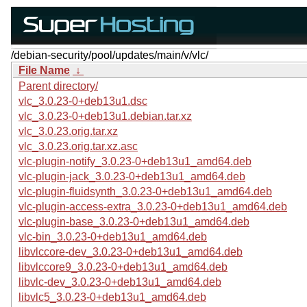
/debian-security/pool/updates/main/v/vlc/
File Name
↓
Parent directory/
vlc_3.0.23-0+deb13u1.dsc
vlc_3.0.23-0+deb13u1.debian.tar.xz
vlc_3.0.23.orig.tar.xz
vlc_3.0.23.orig.tar.xz.asc
vlc-plugin-notify_3.0.23-0+deb13u1_amd64.deb
vlc-plugin-jack_3.0.23-0+deb13u1_amd64.deb
vlc-plugin-fluidsynth_3.0.23-0+deb13u1_amd64.deb
vlc-plugin-access-extra_3.0.23-0+deb13u1_amd64.deb
vlc-plugin-base_3.0.23-0+deb13u1_amd64.deb
vlc-bin_3.0.23-0+deb13u1_amd64.deb
libvlccore-dev_3.0.23-0+deb13u1_amd64.deb
libvlccore9_3.0.23-0+deb13u1_amd64.deb
libvlc-dev_3.0.23-0+deb13u1_amd64.deb
libvlc5_3.0.23-0+deb13u1_amd64.deb