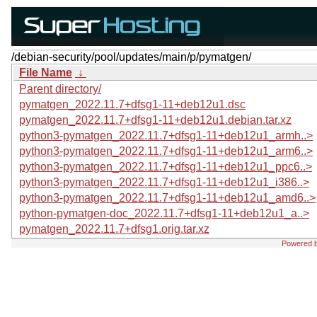
/debian-security/pool/updates/main/p/pymatgen/
File Name
↓
Parent directory/
pymatgen_2022.11.7+dfsg1-11+deb12u1.dsc
pymatgen_2022.11.7+dfsg1-11+deb12u1.debian.tar.xz
python3-pymatgen_2022.11.7+dfsg1-11+deb12u1_armh..>
python3-pymatgen_2022.11.7+dfsg1-11+deb12u1_arm6..>
python3-pymatgen_2022.11.7+dfsg1-11+deb12u1_ppc6..>
python3-pymatgen_2022.11.7+dfsg1-11+deb12u1_i386..>
python3-pymatgen_2022.11.7+dfsg1-11+deb12u1_amd6..>
python-pymatgen-doc_2022.11.7+dfsg1-11+deb12u1_a..>
pymatgen_2022.11.7+dfsg1.orig.tar.xz
Powered 