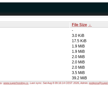
File Size
↓
-
3.0 KiB
17.5 KiB
1.9 MiB
1.9 MiB
2.0 MiB
2.0 MiB
2.0 MiB
3.5 MiB
39.2 MiB
by:
www.superhosting.cz
, Last sync: Sat Aug 8 09:16:14 CEST 2026, Admin:
podpora@superh