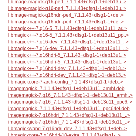
libimage-magick-q16-perl_7.1.1.43+dfsg1-1+deb13u..>
libimage-magick-q16-perl_7.1.1.43+dfsg1-1+deb13u..>
libimage-magick-q16hdri-perl_7.1.1.43+dfsg1-1+de..>
libimage-magick-q16hdri-perl_7.1.1.43+dfsg1-1+de..>
libmagick++-7.q16-5_7.1.1.43+dfsg1-1+deb13u11_ar..>
libmagick++-7.q16-5_7.1.1.43+dfsg1-1+deb13u11_pp..>
libmagick++-7.q16-dev_7.1.1.43+dfsg1-1+deb13u11_..>
libmagick++-7.q16-dev_7.1.1.43+dfsg1-1+deb13u11_..>
libmagick++-7.q16hdri-5_7.1.1.43+dfsg1-1+deb13u1..>
libmagick++-7.q16hdri-5_7.1.1.43+dfsg1-1+deb13u1..>
libmagick++-7.q16hdri-dev_7.1.1.43+dfsg1-1+deb13..>
libmagick++-7.q16hdri-dev_7.1.1.43+dfsg1-1+deb13..>
libmagickcore-7-arch-config_7.1.1.43+dfsg1-1+deb..>
imagemagick_7.1.1.43+dfsg1-1+deb13u11_armhf.deb
imagemagick-7.q16_7.1.1.43+dfsg1-1+deb13u11_armh..>
imagemagick-7.q16_7.1.1.43+dfsg1-1+deb13u11_ppc6..>
imagemagick_7.1.1.43+dfsg1-1+deb13u11_ppc64el.deb
imagemagick-7.q16hdri_7.1.1.43+dfsg1-1+deb13u11_..>
imagemagick-7.q16hdri_7.1.1.43+dfsg1-1+deb13u11_..>
libmagickwand-7.q16hdri-dev_7.1.1.43+dfsg1-1+deb..>
libmagickcore-7.q16hdri-10-extra_7.1.1.43+dfsg1-..>