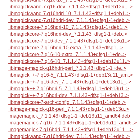
libmagickwand-7.q16-dev_7.1.1.43+dfsg1-1+deb13u1..>
libmagickwand-7.q16hdri-10_7.1.1.43+dfsg1-1+deb1..>
libmagickwand-7.q16hdri-dev_7.1.1.43+dfsg1-1+deb..>
libmagickcore-7.q16hdri-10_7.1.1.43+dfsg1-1+deb1..>
libmagickcore-7.q16hdri-dev_7.1.1.43+dfsg1-1+deb..>
libmagickcore-7.q16-dev_7.1.1.43+dfsg1-1+deb13u1..>
libmagickcore-7.q16hdri-10-extra_7.1.1.43+dfsg1-..>
libmagickcore-7.q16-10-extra_7.1.1.43+dfsg1-1+de..>
libmagickcore-7.q16-10_7.1.1.43+dfsg1-1+deb13u11..>
libimage-magick-q16hdri-perl_7.1.1.43+dfsg1-1+de..>
libmagick++-7.q16-5_7.1.1.43+dfsg1-1+deb13u11_am..>
libmagick++-7.q16-dev_7.1.1.43+dfsg1-1+deb13u11_..>
libmagick++-7.q16hdri-5_7.1.1.43+dfsg1-1+deb13u1..>
libmagick++-7.q16hdri-dev_7.1.1.43+dfsg1-1+deb13..>
libmagickcore-7-arch-config_7.1.1.43+dfsg1-1+deb..>
libimage-magick-q16-perl_7.1.1.43+dfsg1-1+deb13u..>
imagemagick_7.1.1.43+dfsg1-1+deb13u11_amd64.deb
imagemagick-7.q16_7.1.1.43+dfsg1-1+deb13u11_amd6..>
imagemagick-7.q16hdri_7.1.1.43+dfsg1-1+deb13u11_..>
libmagickwand-7.q16hdri-dev_7.1.1.43+dfsg1-1+deb..>