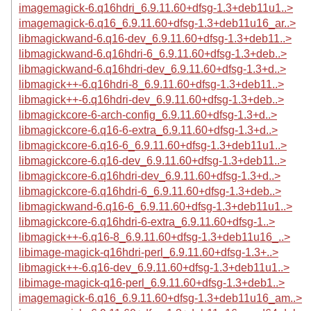
imagemagick-6.q16hdri_6.9.11.60+dfsg-1.3+deb11u1..>
imagemagick-6.q16_6.9.11.60+dfsg-1.3+deb11u16_ar..>
libmagickwand-6.q16-dev_6.9.11.60+dfsg-1.3+deb11..>
libmagickwand-6.q16hdri-6_6.9.11.60+dfsg-1.3+deb..>
libmagickwand-6.q16hdri-dev_6.9.11.60+dfsg-1.3+d..>
libmagick++-6.q16hdri-8_6.9.11.60+dfsg-1.3+deb11..>
libmagick++-6.q16hdri-dev_6.9.11.60+dfsg-1.3+deb..>
libmagickcore-6-arch-config_6.9.11.60+dfsg-1.3+d..>
libmagickcore-6.q16-6-extra_6.9.11.60+dfsg-1.3+d..>
libmagickcore-6.q16-6_6.9.11.60+dfsg-1.3+deb11u1..>
libmagickcore-6.q16-dev_6.9.11.60+dfsg-1.3+deb11..>
libmagickcore-6.q16hdri-dev_6.9.11.60+dfsg-1.3+d..>
libmagickcore-6.q16hdri-6_6.9.11.60+dfsg-1.3+deb..>
libmagickwand-6.q16-6_6.9.11.60+dfsg-1.3+deb11u1..>
libmagickcore-6.q16hdri-6-extra_6.9.11.60+dfsg-1..>
libmagick++-6.q16-8_6.9.11.60+dfsg-1.3+deb11u16_..>
libimage-magick-q16hdri-perl_6.9.11.60+dfsg-1.3+..>
libmagick++-6.q16-dev_6.9.11.60+dfsg-1.3+deb11u1..>
libimage-magick-q16-perl_6.9.11.60+dfsg-1.3+deb1..>
imagemagick-6.q16_6.9.11.60+dfsg-1.3+deb11u16_am..>