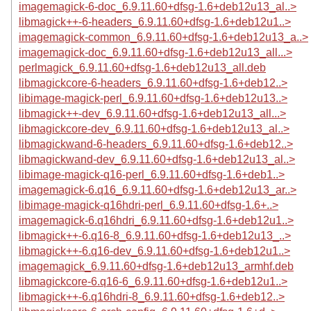
imagemagick-6-doc_6.9.11.60+dfsg-1.6+deb12u13_al..>
libmagick++-6-headers_6.9.11.60+dfsg-1.6+deb12u1..>
imagemagick-common_6.9.11.60+dfsg-1.6+deb12u13_a..>
imagemagick-doc_6.9.11.60+dfsg-1.6+deb12u13_all...>
perlmagick_6.9.11.60+dfsg-1.6+deb12u13_all.deb
libmagickcore-6-headers_6.9.11.60+dfsg-1.6+deb12..>
libimage-magick-perl_6.9.11.60+dfsg-1.6+deb12u13..>
libmagick++-dev_6.9.11.60+dfsg-1.6+deb12u13_all...>
libmagickcore-dev_6.9.11.60+dfsg-1.6+deb12u13_al..>
libmagickwand-6-headers_6.9.11.60+dfsg-1.6+deb12..>
libmagickwand-dev_6.9.11.60+dfsg-1.6+deb12u13_al..>
libimage-magick-q16-perl_6.9.11.60+dfsg-1.6+deb1..>
imagemagick-6.q16_6.9.11.60+dfsg-1.6+deb12u13_ar..>
libimage-magick-q16hdri-perl_6.9.11.60+dfsg-1.6+..>
imagemagick-6.q16hdri_6.9.11.60+dfsg-1.6+deb12u1..>
libmagick++-6.q16-8_6.9.11.60+dfsg-1.6+deb12u13_..>
libmagick++-6.q16-dev_6.9.11.60+dfsg-1.6+deb12u1..>
imagemagick_6.9.11.60+dfsg-1.6+deb12u13_armhf.deb
libmagickcore-6.q16-6_6.9.11.60+dfsg-1.6+deb12u1..>
libmagick++-6.q16hdri-8_6.9.11.60+dfsg-1.6+deb12..>