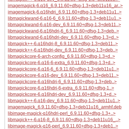
imagemagick-6.q16_6.9.11.60+dfsg-1.3+deb11u16_ar..>
imagemagick-6.q16hdri_6.9.11.60+dfsg-1.3+deb11u1..>
libmagickwand-6.q16-6_6.9.11.60+dfsg-1.3+deb11u1..>
libmagickwand-6.q16-dev_6.9.11.60+dfsg-1.3+deb11..>
libmagickwand-6.q16hdri-6_6.9.11.60+dfsg-1.3+deb..>
libmagickwand-6.q16hdri-dev_6.9.11.60+dfsg-1.3+d..>
libmagick++-6.q16hdri-8_6.9.11.60+dfsg-1.3+deb11..>
libmagick++-6.q16hdri-dev_6.9.11.60+dfsg-1.3+deb..>
libmagickcore-6-arch-config_6.9.11.60+dfsg-1.3+d..>
libmagickcore-6.q16-6-extra_6.9.11.60+dfsg-1.3+d..>
libmagickcore-6.q16-6_6.9.11.60+dfsg-1.3+deb11u1..>
libmagickcore-6.q16-dev_6.9.11.60+dfsg-1.3+deb11..>
libmagickcore-6.q16hdri-6_6.9.11.60+dfsg-1.3+deb..>
libmagickcore-6.q16hdri-6-extra_6.9.11.60+dfsg-1..>
libmagickcore-6.q16hdri-dev_6.9.11.60+dfsg-1.3+d..>
libmagick++-6.q16-dev_6.9.11.60+dfsg-1.3+deb11u1..>
imagemagick_6.9.11.60+dfsg-1.3+deb11u16_armhf.deb
libimage-magick-q16hdri-perl_6.9.11.60+dfsg-1.3+..>
libmagick++-6.q16-8_6.9.11.60+dfsg-1.3+deb11u16_..>
libimage-magick-q16-perl_6.9.11.60+dfsg-1.3+deb1..>