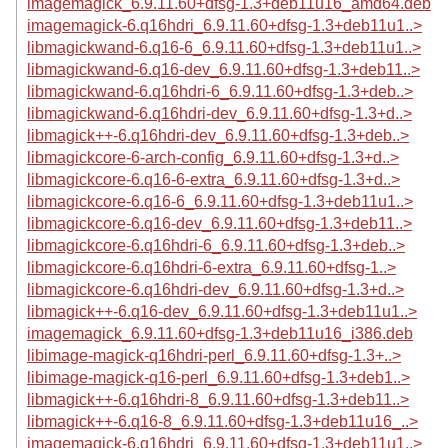
imagemagick_6.9.11.60+dfsg-1.3+deb11u16_amd64.deb
imagemagick-6.q16hdri_6.9.11.60+dfsg-1.3+deb11u1..>
libmagickwand-6.q16-6_6.9.11.60+dfsg-1.3+deb11u1..>
libmagickwand-6.q16-dev_6.9.11.60+dfsg-1.3+deb11..>
libmagickwand-6.q16hdri-6_6.9.11.60+dfsg-1.3+deb..>
libmagickwand-6.q16hdri-dev_6.9.11.60+dfsg-1.3+d..>
libmagick++-6.q16hdri-dev_6.9.11.60+dfsg-1.3+deb..>
libmagickcore-6-arch-config_6.9.11.60+dfsg-1.3+d..>
libmagickcore-6.q16-6-extra_6.9.11.60+dfsg-1.3+d..>
libmagickcore-6.q16-6_6.9.11.60+dfsg-1.3+deb11u1..>
libmagickcore-6.q16-dev_6.9.11.60+dfsg-1.3+deb11..>
libmagickcore-6.q16hdri-6_6.9.11.60+dfsg-1.3+deb..>
libmagickcore-6.q16hdri-6-extra_6.9.11.60+dfsg-1..>
libmagickcore-6.q16hdri-dev_6.9.11.60+dfsg-1.3+d..>
libmagick++-6.q16-dev_6.9.11.60+dfsg-1.3+deb11u1..>
imagemagick_6.9.11.60+dfsg-1.3+deb11u16_i386.deb
libimage-magick-q16hdri-perl_6.9.11.60+dfsg-1.3+..>
libimage-magick-q16-perl_6.9.11.60+dfsg-1.3+deb1..>
libmagick++-6.q16hdri-8_6.9.11.60+dfsg-1.3+deb11..>
libmagick++-6.q16-8_6.9.11.60+dfsg-1.3+deb11u16_..>
imagemagick-6.q16hdri_6.9.11.60+dfsg-1.3+deb11u1..>