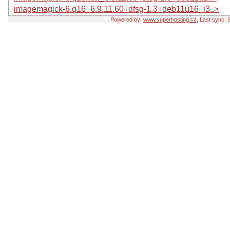
imagemagick-6.q16_6.9.11.60+dfsg-1.3+deb11u16_i3..>
Powered by:
www.superhosting.cz
, Last sync: