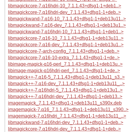
libmagickcore-7.q16hdri-10_7.1.1.43+dfsg1-1+deb1..>
libmagickcore-7.q16hdri-dev_7.1.1.43+dfsg1-1+deb..>
libmagickwand-7.q16-10_7.1.1.43+dfsg1-1+deb13u11..>
libmagickwand-7.q16-dev_7.1.1.43+dfsg1-1+deb13u1..>
libmagickwand-7.q16hdri-10_7.1.1.43+dfsg1-1+deb1..>
libmagickcore-7.q16-10_7.1.1.43+dfsg1-1+deb13u11..>
libmagickcore-7.q16-dev_7.1.1.43+dfsg1-1+deb13u1..>
libmagickcore-7-arch-config_7.1.1.43+dfsg1-1+deb..>
libmagickcore-7.q16-10-extra_7.1.1.43+dfsg1-1+de..>
libimage-magick-q16-perl_7.1.1.43+dfsg1-1+deb13u..>
libimage-magick-q16hdri-perl_7.1.1.43+dfsg1-1+de..>
libmagick++-7.q16-5_7.1.1.43+dfsg1-1+deb13u11_s3..>
libmagick++-7.q16-dev_7.1.1.43+dfsg1-1+deb13u11_..>
libmagick++-7.q16hdri-5_7.1.1.43+dfsg1-1+deb13u1..>
libmagick++-7.q16hdri-dev_7.1.1.43+dfsg1-1+deb13..>
imagemagick_7.1.1.43+dfsg1-1+deb13u11_s390x.deb
imagemagick-7.q16_7.1.1.43+dfsg1-1+deb13u11_s390..>
imagemagick-7.q16hdri_7.1.1.43+dfsg1-1+deb13u11_..>
libmagickwand-7.q16hdri-dev_7.1.1.43+dfsg1-1+deb..>
libmagickcore-7.q16hdri-dev_7.1.1.43+dfsg1-1+deb..>