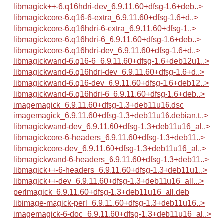
libmagick++-6.q16hdri-dev_6.9.11.60+dfsg-1.6+deb..>
libmagickcore-6.q16-6-extra_6.9.11.60+dfsg-1.6+d..>
libmagickcore-6.q16hdri-6-extra_6.9.11.60+dfsg-1..>
libmagickcore-6.q16hdri-6_6.9.11.60+dfsg-1.6+deb..>
libmagickcore-6.q16hdri-dev_6.9.11.60+dfsg-1.6+d..>
libmagickwand-6.q16-6_6.9.11.60+dfsg-1.6+deb12u1..>
libmagickwand-6.q16hdri-dev_6.9.11.60+dfsg-1.6+d..>
libmagickwand-6.q16-dev_6.9.11.60+dfsg-1.6+deb12..>
libmagickwand-6.q16hdri-6_6.9.11.60+dfsg-1.6+deb..>
imagemagick_6.9.11.60+dfsg-1.3+deb11u16.dsc
imagemagick_6.9.11.60+dfsg-1.3+deb11u16.debian.t..>
libmagickwand-dev_6.9.11.60+dfsg-1.3+deb11u16_al..>
libmagickcore-6-headers_6.9.11.60+dfsg-1.3+deb11..>
libmagickcore-dev_6.9.11.60+dfsg-1.3+deb11u16_al..>
libmagickwand-6-headers_6.9.11.60+dfsg-1.3+deb11..>
libmagick++-6-headers_6.9.11.60+dfsg-1.3+deb11u1..>
libmagick++-dev_6.9.11.60+dfsg-1.3+deb11u16_all...>
perlmagick_6.9.11.60+dfsg-1.3+deb11u16_all.deb
libimage-magick-perl_6.9.11.60+dfsg-1.3+deb11u16..>
imagemagick-6-doc_6.9.11.60+dfsg-1.3+deb11u16_al..>