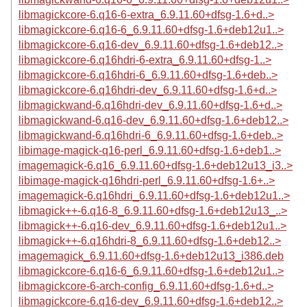
libmagickcore-6.q16-6-extra_6.9.11.60+dfsg-1.6+d..>
libmagickcore-6.q16-6_6.9.11.60+dfsg-1.6+deb12u1..>
libmagickcore-6.q16-dev_6.9.11.60+dfsg-1.6+deb12..>
libmagickcore-6.q16hdri-6-extra_6.9.11.60+dfsg-1..>
libmagickcore-6.q16hdri-6_6.9.11.60+dfsg-1.6+deb..>
libmagickcore-6.q16hdri-dev_6.9.11.60+dfsg-1.6+d..>
libmagickwand-6.q16hdri-dev_6.9.11.60+dfsg-1.6+d..>
libmagickwand-6.q16-dev_6.9.11.60+dfsg-1.6+deb12..>
libmagickwand-6.q16hdri-6_6.9.11.60+dfsg-1.6+deb..>
libimage-magick-q16-perl_6.9.11.60+dfsg-1.6+deb1..>
imagemagick-6.q16_6.9.11.60+dfsg-1.6+deb12u13_i3..>
libimage-magick-q16hdri-perl_6.9.11.60+dfsg-1.6+..>
imagemagick-6.q16hdri_6.9.11.60+dfsg-1.6+deb12u1..>
libmagick++-6.q16-8_6.9.11.60+dfsg-1.6+deb12u13_..>
libmagick++-6.q16-dev_6.9.11.60+dfsg-1.6+deb12u1..>
libmagick++-6.q16hdri-8_6.9.11.60+dfsg-1.6+deb12..>
imagemagick_6.9.11.60+dfsg-1.6+deb12u13_i386.deb
libmagickcore-6.q16-6_6.9.11.60+dfsg-1.6+deb12u1..>
libmagickcore-6-arch-config_6.9.11.60+dfsg-1.6+d..>
libmagickcore-6.q16-dev_6.9.11.60+dfsg-1.6+deb12..>