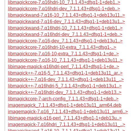
libmagickcore-7.q16hdri-10_7.1.1.43+dfsg1-1+deb1..>
libmagickcore-7.q16hdri-dev_7.1.1.43+dfsg1-1+deb..>
libmagickwand-7.q16-10_7.1.1.43+dfsg1-1+deb13u11..>
libmagickwand-7.q16-dev_7.1.1.43+dfsg1-1+deb13u1..>
libmagickwand-7.q16hdri-10_7.1.1.43+dfsg1-1+deb1..>
libmagickwand-7.q16hdri-dev_7.1.1.43+dfsg1-1+deb..>
libmagickcore-7.q16-dev_7.1.1.43+dfsg1-1+deb13u1..>
libmagickcore-7.q16hdri-10-extra_7.1.1.43+dfsg1-..>
libmagickcore-7.q16-10-extra_7.1.1.43+dfsg1-1+de..>
libmagickcore-7.q16-10_7.1.1.43+dfsg1-1+deb13u11..>
libimage-magick-q16hdri-perl_7.1.1.43+dfsg1-1+de..>
libmagick++-7.q16-5_7.1.1.43+dfsg1-1+deb13u11_ar..>
libmagick++-7.q16-dev_7.1.1.43+dfsg1-1+deb13u11_..>
libmagick++-7.q16hdri-5_7.1.1.43+dfsg1-1+deb13u1..>
libmagick++-7.q16hdri-dev_7.1.1.43+dfsg1-1+deb13..>
libmagickcore-7-arch-config_7.1.1.43+dfsg1-1+deb..>
imagemagick_7.1.1.43+dfsg1-1+deb13u11_arm64.deb
imagemagick-7.q16_7.1.1.43+dfsg1-1+deb13u11_arm6..>
libimage-magick-q16-perl_7.1.1.43+dfsg1-1+deb13u..>
imagemagick-7.q16hdri_7.1.1.43+dfsg1-1+deb13u11_..>
libmagickwand-7.q16-10_7.1.1.43+dfsg1-1+deb13u11..>