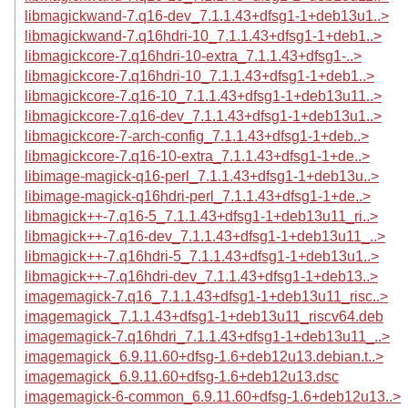
libmagickwand-7.q16-dev_7.1.1.43+dfsg1-1+deb13u1..>
libmagickwand-7.q16hdri-10_7.1.1.43+dfsg1-1+deb1..>
libmagickcore-7.q16hdri-10-extra_7.1.1.43+dfsg1-..>
libmagickcore-7.q16hdri-10_7.1.1.43+dfsg1-1+deb1..>
libmagickcore-7.q16-10_7.1.1.43+dfsg1-1+deb13u11..>
libmagickcore-7.q16-dev_7.1.1.43+dfsg1-1+deb13u1..>
libmagickcore-7-arch-config_7.1.1.43+dfsg1-1+deb..>
libmagickcore-7.q16-10-extra_7.1.1.43+dfsg1-1+de..>
libimage-magick-q16-perl_7.1.1.43+dfsg1-1+deb13u..>
libimage-magick-q16hdri-perl_7.1.1.43+dfsg1-1+de..>
libmagick++-7.q16-5_7.1.1.43+dfsg1-1+deb13u11_ri..>
libmagick++-7.q16-dev_7.1.1.43+dfsg1-1+deb13u11_..>
libmagick++-7.q16hdri-5_7.1.1.43+dfsg1-1+deb13u1..>
libmagick++-7.q16hdri-dev_7.1.1.43+dfsg1-1+deb13..>
imagemagick-7.q16_7.1.1.43+dfsg1-1+deb13u11_risc..>
imagemagick_7.1.1.43+dfsg1-1+deb13u11_riscv64.deb
imagemagick-7.q16hdri_7.1.1.43+dfsg1-1+deb13u11_..>
imagemagick_6.9.11.60+dfsg-1.6+deb12u13.debian.t..>
imagemagick_6.9.11.60+dfsg-1.6+deb12u13.dsc
imagemagick-6-common_6.9.11.60+dfsg-1.6+deb12u13..>