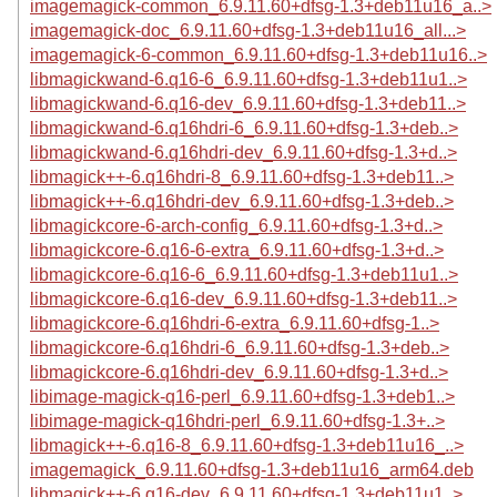
imagemagick-common_6.9.11.60+dfsg-1.3+deb11u16_a..>
imagemagick-doc_6.9.11.60+dfsg-1.3+deb11u16_all...>
imagemagick-6-common_6.9.11.60+dfsg-1.3+deb11u16..>
libmagickwand-6.q16-6_6.9.11.60+dfsg-1.3+deb11u1..>
libmagickwand-6.q16-dev_6.9.11.60+dfsg-1.3+deb11..>
libmagickwand-6.q16hdri-6_6.9.11.60+dfsg-1.3+deb..>
libmagickwand-6.q16hdri-dev_6.9.11.60+dfsg-1.3+d..>
libmagick++-6.q16hdri-8_6.9.11.60+dfsg-1.3+deb11..>
libmagick++-6.q16hdri-dev_6.9.11.60+dfsg-1.3+deb..>
libmagickcore-6-arch-config_6.9.11.60+dfsg-1.3+d..>
libmagickcore-6.q16-6-extra_6.9.11.60+dfsg-1.3+d..>
libmagickcore-6.q16-6_6.9.11.60+dfsg-1.3+deb11u1..>
libmagickcore-6.q16-dev_6.9.11.60+dfsg-1.3+deb11..>
libmagickcore-6.q16hdri-6-extra_6.9.11.60+dfsg-1..>
libmagickcore-6.q16hdri-6_6.9.11.60+dfsg-1.3+deb..>
libmagickcore-6.q16hdri-dev_6.9.11.60+dfsg-1.3+d..>
libimage-magick-q16-perl_6.9.11.60+dfsg-1.3+deb1..>
libimage-magick-q16hdri-perl_6.9.11.60+dfsg-1.3+..>
libmagick++-6.q16-8_6.9.11.60+dfsg-1.3+deb11u16_..>
imagemagick_6.9.11.60+dfsg-1.3+deb11u16_arm64.deb
libmagick++-6.q16-dev_6.9.11.60+dfsg-1.3+deb11u1..>