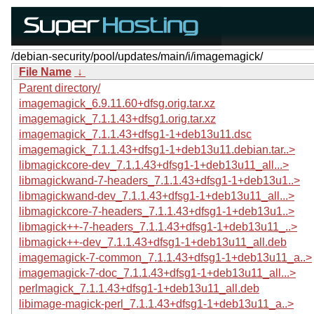
/debian-security/pool/updates/main/i/imagemagick/
File Name
↓
Parent directory/
imagemagick_6.9.11.60+dfsg.orig.tar.xz
imagemagick_7.1.1.43+dfsg1.orig.tar.xz
imagemagick_7.1.1.43+dfsg1-1+deb13u11.dsc
imagemagick_7.1.1.43+dfsg1-1+deb13u11.debian.tar..>
libmagickcore-dev_7.1.1.43+dfsg1-1+deb13u11_all...>
libmagickwand-7-headers_7.1.1.43+dfsg1-1+deb13u1..>
libmagickwand-dev_7.1.1.43+dfsg1-1+deb13u11_all...>
libmagickcore-7-headers_7.1.1.43+dfsg1-1+deb13u1..>
libmagick++-7-headers_7.1.1.43+dfsg1-1+deb13u11_..>
libmagick++-dev_7.1.1.43+dfsg1-1+deb13u11_all.deb
imagemagick-7-common_7.1.1.43+dfsg1-1+deb13u11_a..>
imagemagick-7-doc_7.1.1.43+dfsg1-1+deb13u11_all...>
perlmagick_7.1.1.43+dfsg1-1+deb13u11_all.deb
libimage-magick-perl_7.1.1.43+dfsg1-1+deb13u11_a..>