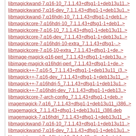
libmagickwand-7.q16-10_7.1.1.43+dfsg1-1+deb13u11..>
libmagickwand-7.q16-dev_7.1.1.43+dfsg1-1+deb13u1..>
libmagickwand-7.q16hdri-10_7.1.1.43+dfsg1-1+deb1..>
libmagickcore-7.q16hdri-10_7.1.1.43+dfsg1-1+deb1..>
libmagickcore-7.q16-10_7.1.1.43+dfsg1-1+deb13u11..>
libmagickcore-7.q16-dev_7.1.1.43+dfsg1-1+deb13u1..>
libmagickcore-7.q16hdri-10-extra_7.1.1.43+dfsg1-..>
libmagickcore-7.q16-10-extra_7.1.1.43+dfsg1-1+de..>
libimage-magick-q16-perl_7.1.1.43+dfsg1-1+deb13u..>
libimage-magick-q16hdri-perl_7.1.1.43+dfsg1-1+de..>
libmagick++-7.q16-5_7.1.1.43+dfsg1-1+deb13u11_i3..>
libmagick++-7.q16-dev_7.1.1.43+dfsg1-1+deb13u11_..>
libmagick++-7.q16hdri-5_7.1.1.43+dfsg1-1+deb13u1..>
libmagick++-7.q16hdri-dev_7.1.1.43+dfsg1-1+deb13..>
libmagickcore-7-arch-config_7.1.1.43+dfsg1-1+deb..>
imagemagick-7.q16_7.1.1.43+dfsg1-1+deb13u11_i386..>
imagemagick_7.1.1.43+dfsg1-1+deb13u11_i386.deb
imagemagick-7.q16hdri_7.1.1.43+dfsg1-1+deb13u11_..>
libmagickwand-7.q16-10_7.1.1.43+dfsg1-1+deb13u11..>
libmagickwand-7.q16-dev_7.1.1.43+dfsg1-1+deb13u1..>