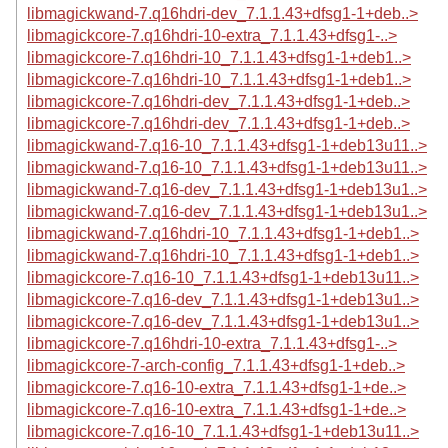
libmagickwand-7.q16hdri-dev_7.1.1.43+dfsg1-1+deb..>
libmagickcore-7.q16hdri-10-extra_7.1.1.43+dfsg1-..>
libmagickcore-7.q16hdri-10_7.1.1.43+dfsg1-1+deb1..>
libmagickcore-7.q16hdri-10_7.1.1.43+dfsg1-1+deb1..>
libmagickcore-7.q16hdri-dev_7.1.1.43+dfsg1-1+deb..>
libmagickcore-7.q16hdri-dev_7.1.1.43+dfsg1-1+deb..>
libmagickwand-7.q16-10_7.1.1.43+dfsg1-1+deb13u11..>
libmagickwand-7.q16-10_7.1.1.43+dfsg1-1+deb13u11..>
libmagickwand-7.q16-dev_7.1.1.43+dfsg1-1+deb13u1..>
libmagickwand-7.q16-dev_7.1.1.43+dfsg1-1+deb13u1..>
libmagickwand-7.q16hdri-10_7.1.1.43+dfsg1-1+deb1..>
libmagickwand-7.q16hdri-10_7.1.1.43+dfsg1-1+deb1..>
libmagickcore-7.q16-10_7.1.1.43+dfsg1-1+deb13u11..>
libmagickcore-7.q16-dev_7.1.1.43+dfsg1-1+deb13u1..>
libmagickcore-7.q16-dev_7.1.1.43+dfsg1-1+deb13u1..>
libmagickcore-7.q16hdri-10-extra_7.1.1.43+dfsg1-..>
libmagickcore-7-arch-config_7.1.1.43+dfsg1-1+deb..>
libmagickcore-7.q16-10-extra_7.1.1.43+dfsg1-1+de..>
libmagickcore-7.q16-10-extra_7.1.1.43+dfsg1-1+de..>
libmagickcore-7.q16-10_7.1.1.43+dfsg1-1+deb13u11..>