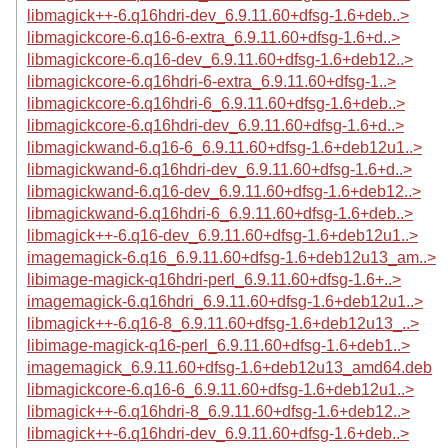
libmagick++-6.q16hdri-dev_6.9.11.60+dfsg-1.6+deb..>
libmagickcore-6.q16-6-extra_6.9.11.60+dfsg-1.6+d..>
libmagickcore-6.q16-dev_6.9.11.60+dfsg-1.6+deb12..>
libmagickcore-6.q16hdri-6-extra_6.9.11.60+dfsg-1..>
libmagickcore-6.q16hdri-6_6.9.11.60+dfsg-1.6+deb..>
libmagickcore-6.q16hdri-dev_6.9.11.60+dfsg-1.6+d..>
libmagickwand-6.q16-6_6.9.11.60+dfsg-1.6+deb12u1..>
libmagickwand-6.q16hdri-dev_6.9.11.60+dfsg-1.6+d..>
libmagickwand-6.q16-dev_6.9.11.60+dfsg-1.6+deb12..>
libmagickwand-6.q16hdri-6_6.9.11.60+dfsg-1.6+deb..>
libmagick++-6.q16-dev_6.9.11.60+dfsg-1.6+deb12u1..>
imagemagick-6.q16_6.9.11.60+dfsg-1.6+deb12u13_am..>
libimage-magick-q16hdri-perl_6.9.11.60+dfsg-1.6+..>
imagemagick-6.q16hdri_6.9.11.60+dfsg-1.6+deb12u1..>
libmagick++-6.q16-8_6.9.11.60+dfsg-1.6+deb12u13_..>
libimage-magick-q16-perl_6.9.11.60+dfsg-1.6+deb1..>
imagemagick_6.9.11.60+dfsg-1.6+deb12u13_amd64.deb
libmagickcore-6.q16-6_6.9.11.60+dfsg-1.6+deb12u1..>
libmagick++-6.q16hdri-8_6.9.11.60+dfsg-1.6+deb12..>
libmagick++-6.q16hdri-dev_6.9.11.60+dfsg-1.6+deb..>