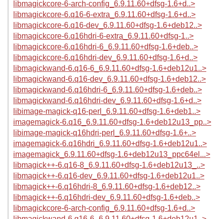
libmagickcore-6-arch-config_6.9.11.60+dfsg-1.6+d..>
libmagickcore-6.q16-6-extra_6.9.11.60+dfsg-1.6+d..>
libmagickcore-6.q16-dev_6.9.11.60+dfsg-1.6+deb12..>
libmagickcore-6.q16hdri-6-extra_6.9.11.60+dfsg-1..>
libmagickcore-6.q16hdri-6_6.9.11.60+dfsg-1.6+deb..>
libmagickcore-6.q16hdri-dev_6.9.11.60+dfsg-1.6+d..>
libmagickwand-6.q16-6_6.9.11.60+dfsg-1.6+deb12u1..>
libmagickwand-6.q16-dev_6.9.11.60+dfsg-1.6+deb12..>
libmagickwand-6.q16hdri-6_6.9.11.60+dfsg-1.6+deb..>
libmagickwand-6.q16hdri-dev_6.9.11.60+dfsg-1.6+d..>
libimage-magick-q16-perl_6.9.11.60+dfsg-1.6+deb1..>
imagemagick-6.q16_6.9.11.60+dfsg-1.6+deb12u13_pp..>
libimage-magick-q16hdri-perl_6.9.11.60+dfsg-1.6+..>
imagemagick-6.q16hdri_6.9.11.60+dfsg-1.6+deb12u1..>
imagemagick_6.9.11.60+dfsg-1.6+deb12u13_ppc64el...>
libmagick++-6.q16-8_6.9.11.60+dfsg-1.6+deb12u13_..>
libmagick++-6.q16-dev_6.9.11.60+dfsg-1.6+deb12u1..>
libmagick++-6.q16hdri-8_6.9.11.60+dfsg-1.6+deb12..>
libmagick++-6.q16hdri-dev_6.9.11.60+dfsg-1.6+deb..>
libmagickcore-6-arch-config_6.9.11.60+dfsg-1.6+d..>
libmagickwand-6.q16-6_6.9.11.60+dfsg-1.6+deb12u1..>