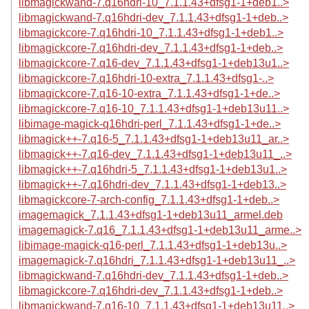
libmagickwand-7.q16hdri-10_7.1.1.43+dfsg1-1+deb1..>
libmagickwand-7.q16hdri-dev_7.1.1.43+dfsg1-1+deb..>
libmagickcore-7.q16hdri-10_7.1.1.43+dfsg1-1+deb1..>
libmagickcore-7.q16hdri-dev_7.1.1.43+dfsg1-1+deb..>
libmagickcore-7.q16-dev_7.1.1.43+dfsg1-1+deb13u1..>
libmagickcore-7.q16hdri-10-extra_7.1.1.43+dfsg1-..>
libmagickcore-7.q16-10-extra_7.1.1.43+dfsg1-1+de..>
libmagickcore-7.q16-10_7.1.1.43+dfsg1-1+deb13u11..>
libimage-magick-q16hdri-perl_7.1.1.43+dfsg1-1+de..>
libmagick++-7.q16-5_7.1.1.43+dfsg1-1+deb13u11_ar..>
libmagick++-7.q16-dev_7.1.1.43+dfsg1-1+deb13u11_..>
libmagick++-7.q16hdri-5_7.1.1.43+dfsg1-1+deb13u1..>
libmagick++-7.q16hdri-dev_7.1.1.43+dfsg1-1+deb13..>
libmagickcore-7-arch-config_7.1.1.43+dfsg1-1+deb..>
imagemagick_7.1.1.43+dfsg1-1+deb13u11_armel.deb
imagemagick-7.q16_7.1.1.43+dfsg1-1+deb13u11_arme..>
libimage-magick-q16-perl_7.1.1.43+dfsg1-1+deb13u..>
imagemagick-7.q16hdri_7.1.1.43+dfsg1-1+deb13u11_..>
libmagickwand-7.q16hdri-dev_7.1.1.43+dfsg1-1+deb..>
libmagickcore-7.q16hdri-dev_7.1.1.43+dfsg1-1+deb..>
libmagickwand-7.q16-10_7.1.1.43+dfsg1-1+deb13u11..>