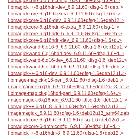
libmagickcore-6-arch-config_6.9.11.60+dfsg-1.6+d..>
libmagick++-6.q16hdri-dev_6.9.11.60+dfsg-1.6+deb..>
libmagickcore-6.q16-6-extra_6.9.11.60+dfsg-1.6+d..>
libmagickcore-6.q16-dev_6.9.11.60+dfsg-1.6+deb12..>
libmagickcore-6.q16hdri-6-extra_6.9.11.60+dfsg-1..>
libmagickcore-6.q16hdri-6_6.9.11.60+dfsg-1.6+deb..>
libmagickcore-6.q16hdri-dev_6.9.11.60+dfsg-1.6+d..>
libmagickwand-6.q16-6_6.9.11.60+dfsg-1.6+deb12u1..>
libmagickwand-6.q16hdri-dev_6.9.11.60+dfsg-1.6+d..>
libmagickwand-6.q16-dev_6.9.11.60+dfsg-1.6+deb12..>
libmagickwand-6.q16hdri-6_6.9.11.60+dfsg-1.6+deb..>
libmagick++-6.q16-dev_6.9.11.60+dfsg-1.6+deb12u1..>
libimage-magick-q16-perl_6.9.11.60+dfsg-1.6+deb1..>
imagemagick-6.q16_6.9.11.60+dfsg-1.6+deb12u13_ar..>
libimage-magick-q16hdri-perl_6.9.11.60+dfsg-1.6+..>
imagemagick-6.q16hdri_6.9.11.60+dfsg-1.6+deb12u1..>
libmagick++-6.q16-8_6.9.11.60+dfsg-1.6+deb12u13_..>
imagemagick_6.9.11.60+dfsg-1.6+deb12u13_arm64.deb
libmagickcore-6.q16-6_6.9.11.60+dfsg-1.6+deb12u1..>
libmagickcore-6-arch-config_6.9.11.60+dfsg-1.6+d..>
libmagick++-6.q16hdri-8_6.9.11.60+dfsg-1.6+deb12..>